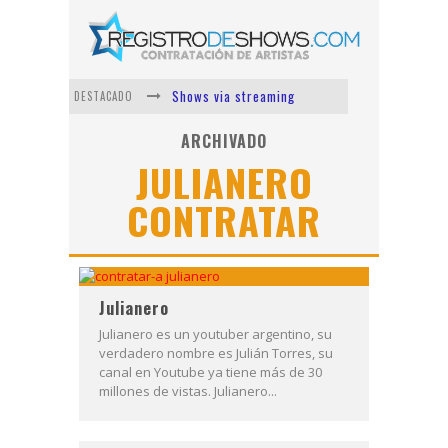
Shows via streaming
DESTACADO
Lit Killah
ARCHIVADO
JULIANERO
Nicki Nicole
CONTRATAR
Duki
Vi Em
Los Ángeles Azules
Julianero
Julianero es un youtuber argentino, su
verdadero nombre es Julián Torres, su
canal en Youtube ya tiene más de 30
millones de vistas. Julianero...