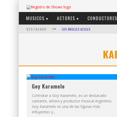
MUSICOS
ACTORES
CONDUCTORE
DESTACADO
LOS ÁNGELES AZULES
SHOWS VIA STREAMING
LIT KILLAH
KA
NICKI NICOLE
DUKI
VI EM
Goy Karamelo
Contratar a Goy Karamelo, es un destacado
cantante, artista y productor musical Argentino.
Goy Karamelo es una de las figuras más
influyentes y...