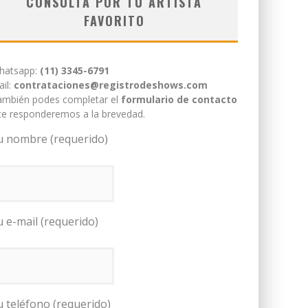
CONSULTÁ POR TU ARTISTA
FAVORITO
hatsapp:
(11) 3345-6791
il:
contrataciones@registrodeshows.com
ambién podes completar el
formulario de contacto
te responderemos a la brevedad.
u nombre (requerido)
u e-mail (requerido)
u teléfono (requerido)