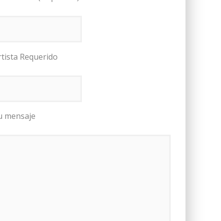
rtista Requerido
u mensaje