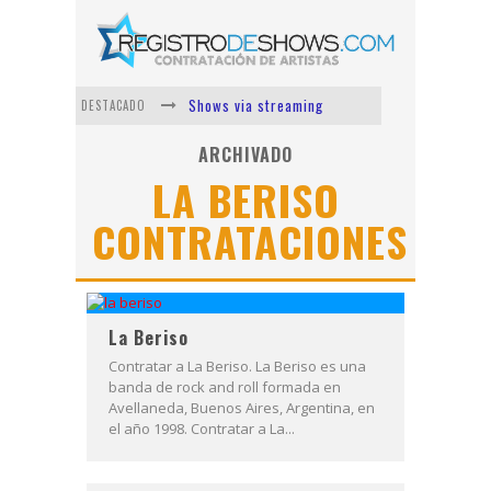
Shows via streaming
DESTACADO
Lit Killah
ARCHIVADO
LA BERISO
Nicki Nicole
CONTRATACIONES
Duki
Vi Em
Los Ángeles Azules
La Beriso
Contratar a La Beriso. La Beriso es una
banda de rock and roll formada en
Avellaneda, Buenos Aires, Argentina, en
el año 1998. Contratar a La...