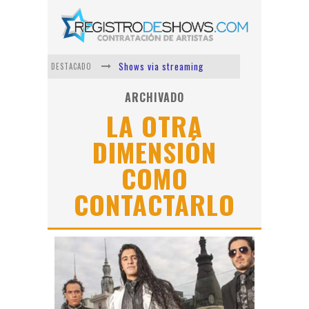
Shows via streaming
DESTACADO
Lit Killah
ARCHIVADO
LA OTRA
Nicki Nicole
DIMENSIÓN
Duki
Vi Em
COMO
Los Ángeles Azules
CONTACTARLO