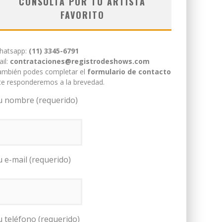
CONSULTÁ POR TU ARTISTA
FAVORITO
hatsapp:
(11) 3345-6791
il:
contrataciones@registrodeshows.com
ambién podes completar el
formulario de contacto
te responderemos a la brevedad.
u nombre (requerido)
u e-mail (requerido)
u teléfono (requerido)