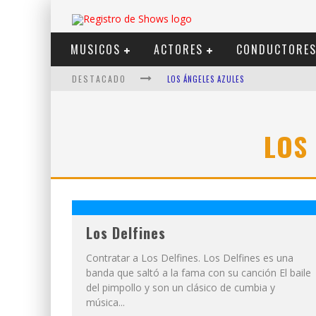
MUSICOS
ACTORES
CONDUCTORE
DESTACADO
LOS ÁNGELES AZULES
SHOWS VIA STREAMING
LIT KILLAH
LOS
NICKI NICOLE
DUKI
VI EM
Los Delfines
Contratar a Los Delfines. Los Delfines es una
banda que saltó a la fama con su canción El baile
del pimpollo y son un clásico de cumbia y
música...