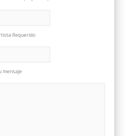
rtista Requerido
u mensaje