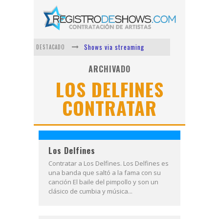
Shows via streaming
DESTACADO
Lit Killah
ARCHIVADO
LOS DELFINES
Nicki Nicole
CONTRATAR
Duki
Vi Em
Los Ángeles Azules
Los Delfines
Contratar a Los Delfines. Los Delfines es
una banda que saltó a la fama con su
canción El baile del pimpollo y son un
clásico de cumbia y música...