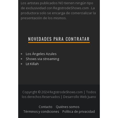
Los artistas publicados NO tienen ningún tipo
de exclusividad con RegistrodeShows.com . La
productora solo se encarga de comercializar la
presentación de los mismos.
NOVEDADES PARA CONTRATAR
Los Ángeles Azules
Shows via streaming
Lit Killah
Copyright © 2024 RegistrodeShows.com | Todos
los derechos Reservados | Desarrollo Web Juano
Contacto
Quiénes somos
Términos y condiciones
Política de privacidad