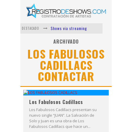
Shows via streaming
DESTACADO
Lit Killah
ARCHIVADO
LOS FABULOSOS
Nicki Nicole
CADILLACS
Duki
CONTACTAR
Vi Em
Los Ángeles Azules
Los Fabulosos Cadillacs
Los Fabulosos Cadillacs presentan su
nuevo single “JUAN”. La Salvación de
Solo y Juan es una obra de Los
Fabulosos Cadillacs que hace un...