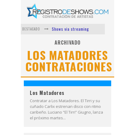
Shows via streaming
DESTACADO
Lit Killah
ARCHIVADO
LOS MATADORES
Nicki Nicole
CONTRATACIONES
Duki
Vi Em
Los Ángeles Azules
Los Matadores
Contratar a Los Matadores. El Tirri y su
cuñado Carlix estrenan disco con ritmo
caribeño. Luciano “El Tirri” Giugno, lanza
el próximo martes...