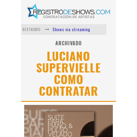
Shows via streaming
DESTACADO
Lit Killah
ARCHIVADO
LUCIANO
Nicki Nicole
SUPERVIELLE
Duki
Vi Em
COMO
Los Ángeles Azules
CONTRATAR