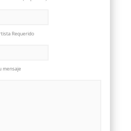
rtista Requerido
u mensaje