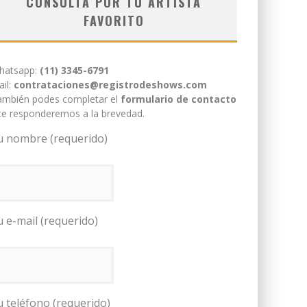
CONSULTÁ POR TU ARTISTA
FAVORITO
hatsapp:
(11) 3345-6791
il:
contrataciones@registrodeshows.com
ambién podes completar el
formulario de contacto
te responderemos a la brevedad.
u nombre (requerido)
u e-mail (requerido)
u teléfono (requerido)