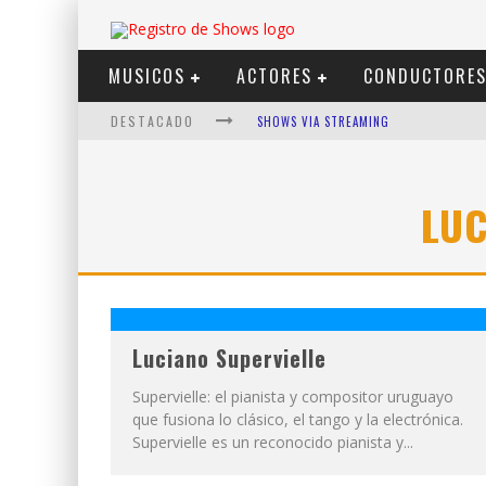
MUSICOS
ACTORES
CONDUCTORE
DESTACADO
SHOWS VIA STREAMING
LIT KILLAH
NICKI NICOLE
LUC
DUKI
VI EM
LOS ÁNGELES AZULES
Luciano Supervielle
Supervielle: el pianista y compositor uruguayo
que fusiona lo clásico, el tango y la electrónica.
Supervielle es un reconocido pianista y...