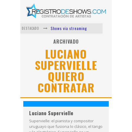
Shows via streaming
DESTACADO
Lit Killah
ARCHIVADO
LUCIANO
Nicki Nicole
SUPERVIELLE
Duki
QUIERO
Vi Em
Los Ángeles Azules
CONTRATAR
Luciano Supervielle
Supervielle: el pianista y compositor
uruguayo que fusiona lo clásico, el tango
y la electrónica. Supervielle es un