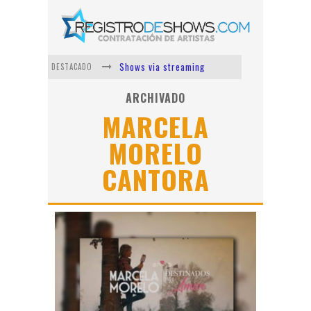
Shows via streaming
DESTACADO
Lit Killah
ARCHIVADO
MARCELA
Nicki Nicole
MORELO
Duki
CANTORA
Vi Em
Los Ángeles Azules