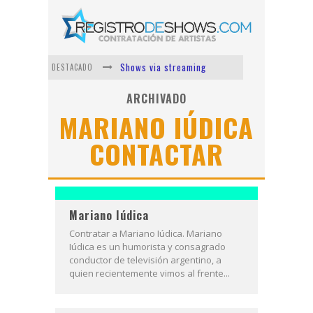
Shows via streaming
DESTACADO
Lit Killah
ARCHIVADO
MARIANO IÚDICA
Nicki Nicole
CONTACTAR
Duki
Vi Em
Los Ángeles Azules
Mariano Iúdica
Contratar a Mariano Iúdica. Mariano
Iúdica es un humorista y consagrado
conductor de televisión argentino, a
quien recientemente vimos al frente...