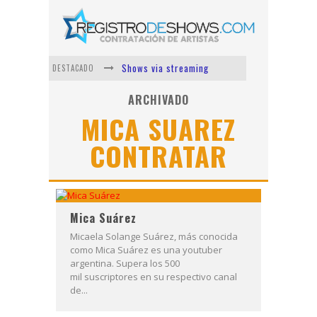
Shows via streaming
DESTACADO
Lit Killah
ARCHIVADO
MICA SUAREZ
Nicki Nicole
CONTRATAR
Duki
Vi Em
Los Ángeles Azules
Mica Suárez
Micaela Solange Suárez, más conocida
como Mica Suárez es una youtuber
argentina. Supera los 500
mil suscriptores en su respectivo canal
de...