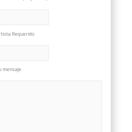
rtista Requerido
u mensaje