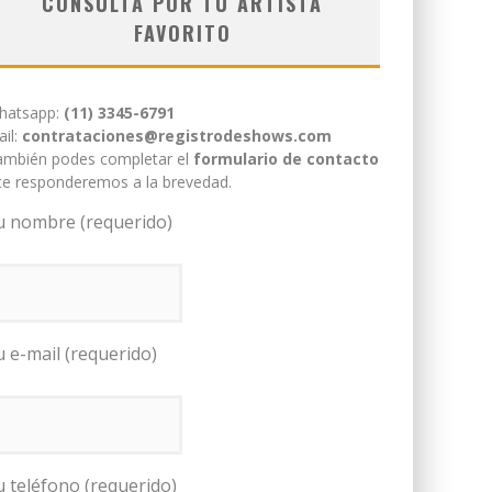
CONSULTÁ POR TU ARTISTA
FAVORITO
hatsapp:
(11) 3345-6791
il:
contrataciones@registrodeshows.com
ambién podes completar el
formulario de contacto
te responderemos a la brevedad.
u nombre (requerido)
u e-mail (requerido)
u teléfono (requerido)