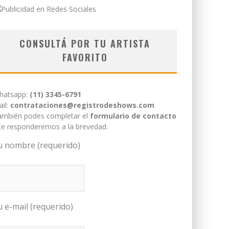
CONSULTÁ POR TU ARTISTA
FAVORITO
hatsapp:
(11) 3345-6791
il:
contrataciones@registrodeshows.com
ambién podes completar el
formulario de contacto
te responderemos a la brevedad.
u nombre (requerido)
u e-mail (requerido)