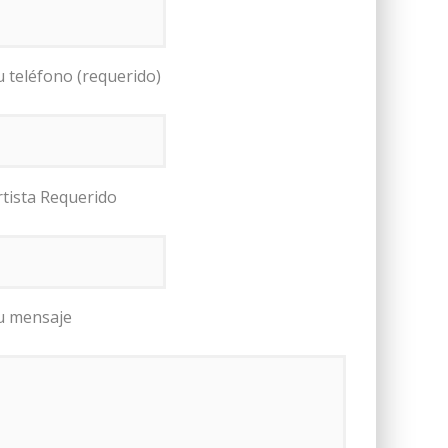
u teléfono (requerido)
rtista Requerido
u mensaje