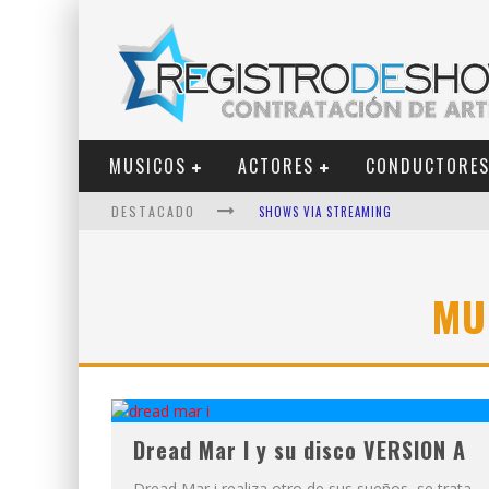
MUSICOS
ACTORES
CONDUCTORE
DESTACADO
SHOWS VIA STREAMING
LIT KILLAH
NICKI NICOLE
MU
DUKI
VI EM
LOS ÁNGELES AZULES
Dread Mar I y su disco VERSION A
Dread Mar i realiza otro de sus sueños, se trata