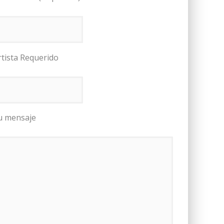
rtista Requerido
u mensaje