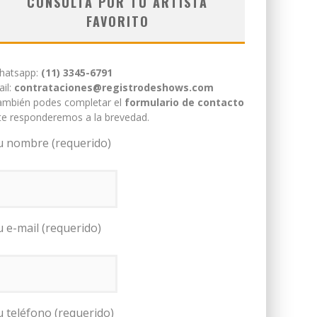
CONSULTÁ POR TU ARTISTA
FAVORITO
hatsapp:
(11) 3345-6791
il:
contrataciones@registrodeshows.com
ambién podes completar el
formulario de contacto
te responderemos a la brevedad.
u nombre (requerido)
u e-mail (requerido)
u teléfono (requerido)