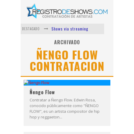
Shows via streaming
DESTACADO
Lit Killah
ARCHIVADO
ÑENGO FLOW
Nicki Nicole
CONTRATACION
Duki
Vi Em
Los Ángeles Azules
Ñengo Flow
Contratar a Ñengo Flow. Edwin Rosa,
conocido públicamente como "ÑENGO
FLOW", es un artista compositor de hip
hop y reggaeton...