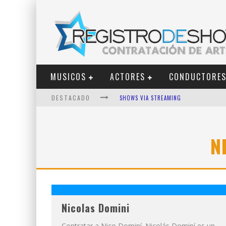
MUSICOS
ACTORES
CONDUCTORE
DESTACADO
SHOWS VIA STREAMING
LIT KILLAH
NICKI NICOLE
N
DUKI
VI EM
LOS ÁNGELES AZULES
Nicolas Domini
Contratar a Nico Dominí. Nicolás Dominí es un