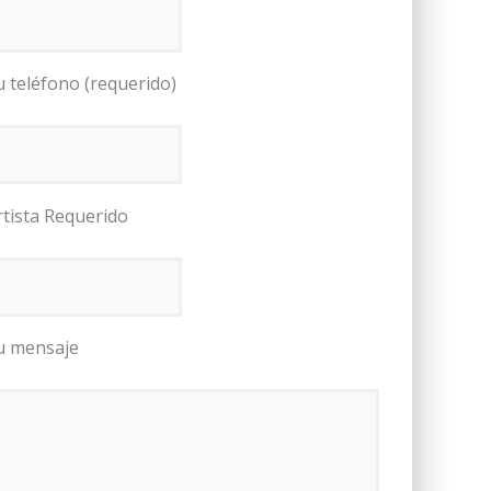
u teléfono (requerido)
rtista Requerido
u mensaje