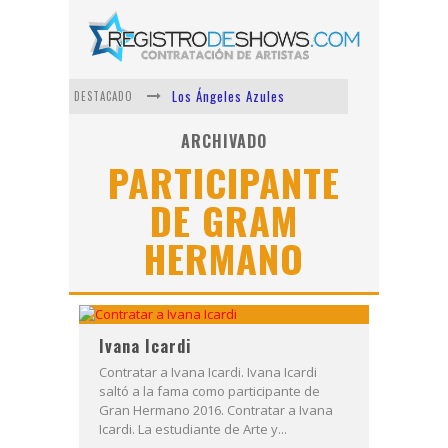
Los Ángeles Azules
DESTACADO
Shows via streaming
ARCHIVADO
PARTICIPANTE
Lit Killah
DE GRAM
Nicki Nicole
HERMANO
Duki
Vi Em
Ivana Icardi
Contratar a Ivana Icardi. Ivana Icardi
saltó a la fama como participante de
Gran Hermano 2016. Contratar a Ivana
Icardi. La estudiante de Arte y...