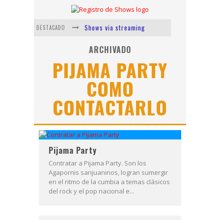
Shows via streaming
DESTACADO
Lit Killah
ARCHIVADO
PIJAMA PARTY
Nicki Nicole
COMO
Duki
CONTACTARLO
Vi Em
Los Ángeles Azules
Pijama Party
Contratar a Pijama Party. Son los
Agapornis sanjuaninos, logran sumergir
en el ritmo de la cumbia a temas clásicos
del rock y el pop nacional e...