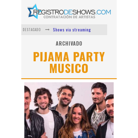
Shows via streaming
DESTACADO
Lit Killah
ARCHIVADO
PIJAMA PARTY
Nicki Nicole
MUSICO
Duki
Vi Em
Los Ángeles Azules