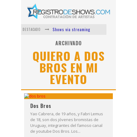
Shows via streaming
DESTACADO
Lit Killah
ARCHIVADO
QUIERO A DOS
Nicki Nicole
BROS EN MI
Duki
EVENTO
Vi Em
Los Ángeles Azules
Dos Bros
Yao Cabrera, de 19 años, y Fabri Lemus
de 18, son dos jóvenes bromistas de
Uruguay, integrantes del famoso canal
de youtube Dos Bros. Los...