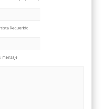
rtista Requerido
u mensaje