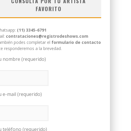
CONSULTÁ POR TU ARTISTA
FAVORITO
hatsapp:
(11) 3345-6791
il:
contrataciones@registrodeshows.com
ambién podes completar el
formulario de contacto
te responderemos a la brevedad.
u nombre (requerido)
u e-mail (requerido)
u teléfono (requerido)