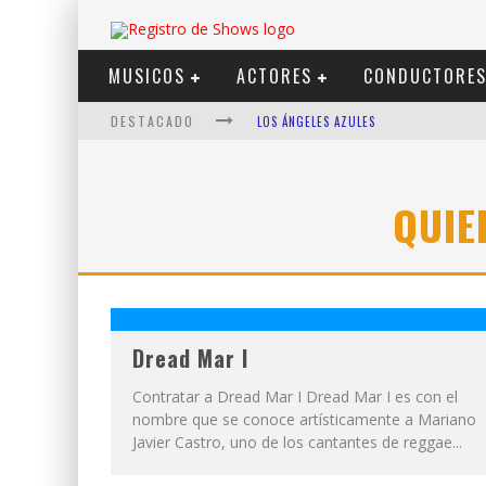
MUSICOS
ACTORES
CONDUCTORE
DESTACADO
LOS ÁNGELES AZULES
SHOWS VIA STREAMING
LIT KILLAH
QUIE
NICKI NICOLE
DUKI
VI EM
Dread Mar I
Contratar a Dread Mar I Dread Mar I es con el
nombre que se conoce artísticamente a Mariano
Javier Castro, uno de los cantantes de reggae...