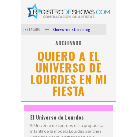
Shows via streaming
DESTACADO
Lit Killah
ARCHIVADO
QUIERO A EL
Nicki Nicole
UNIVERSO DE
Duki
LOURDES EN MI
Vi Em
Los Ángeles Azules
FIESTA
El Universo de Lourdes
El Universo de Lourdes es la propuesta
infantil de la modelo Lourdes Sánchez.
Conocida por su participación en el