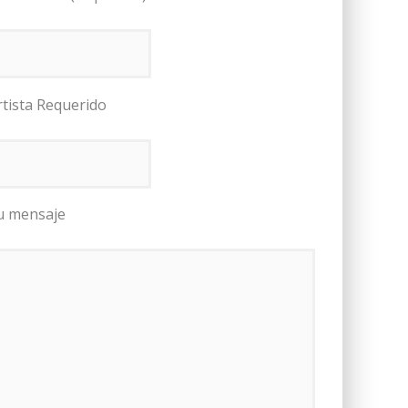
rtista Requerido
u mensaje