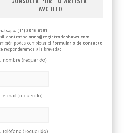
CONSULTÁ POR TU ARTISTA
FAVORITO
hatsapp:
(11) 3345-6791
il:
contrataciones@registrodeshows.com
ambién podes completar el
formulario de contacto
te responderemos a la brevedad.
u nombre (requerido)
u e-mail (requerido)
u teléfono (requerido)