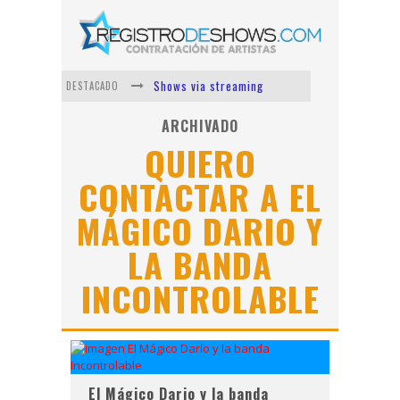
Shows via streaming
DESTACADO
Lit Killah
ARCHIVADO
QUIERO
Nicki Nicole
CONTACTAR A EL
Duki
MÁGICO DARIO Y
Vi Em
Los Ángeles Azules
LA BANDA
INCONTROLABLE
El Mágico Dario y la banda