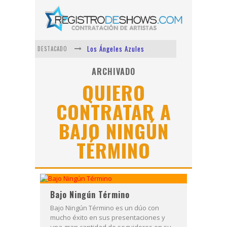
Los Ángeles Azules
DESTACADO
Shows via streaming
ARCHIVADO
QUIERO
Lit Killah
CONTRATAR A
Nicki Nicole
BAJO NINGÚN
Duki
Vi Em
TÉRMINO
Bajo Ningún Término
Bajo Ningún Término es un dúo con
mucho éxito en sus presentaciones y
una gran cantidad de seguidores en su