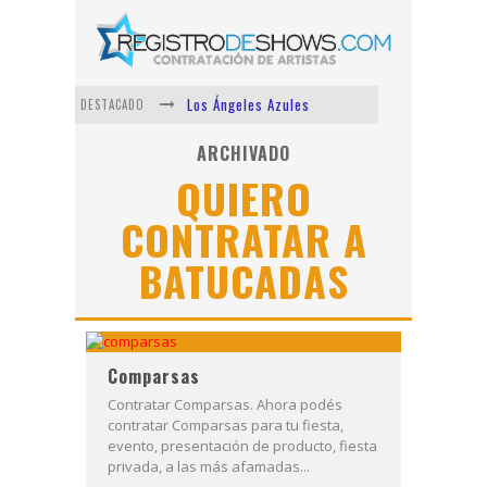
Los Ángeles Azules
DESTACADO
Shows via streaming
ARCHIVADO
QUIERO
Lit Killah
CONTRATAR A
Nicki Nicole
BATUCADAS
Duki
Vi Em
Comparsas
Contratar Comparsas. Ahora podés
contratar Comparsas para tu fiesta,
evento, presentación de producto, fiesta
privada, a las más afamadas...