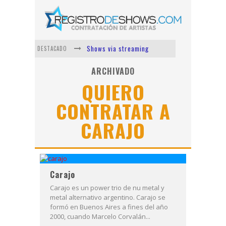
Shows via streaming
DESTACADO
Lit Killah
ARCHIVADO
QUIERO
Nicki Nicole
CONTRATAR A
Duki
CARAJO
Vi Em
Los Ángeles Azules
Carajo
Carajo es un power trio de nu metal y
metal alternativo argentino. Carajo se
formó en Buenos Aires a fines del año
2000, cuando Marcelo Corvalán...