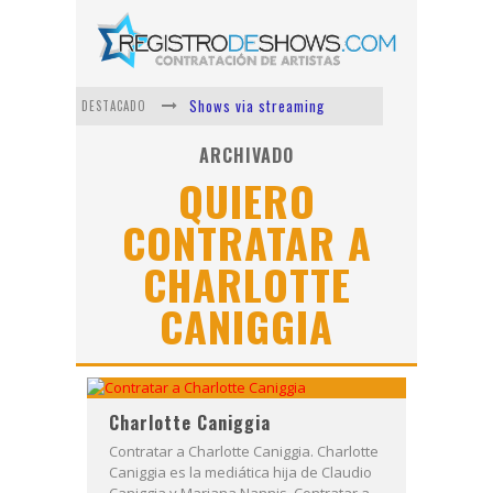
Shows via streaming
DESTACADO
Lit Killah
ARCHIVADO
QUIERO
Nicki Nicole
CONTRATAR A
Duki
CHARLOTTE
Vi Em
Los Ángeles Azules
CANIGGIA
Charlotte Caniggia
Contratar a Charlotte Caniggia. Charlotte
Caniggia es la mediática hija de Claudio
Caniggia y Mariana Nannis. Contratar a