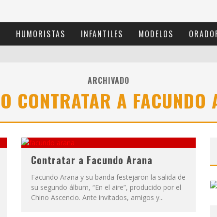
S
HUMORISTAS
INFANTILES
MODELOS
ORADO
ARCHIVADO
RO CONTRATAR A FACUNDO 
Contratar a Facundo Arana
Facundo Arana y su banda festejaron la salida de
su segundo álbum, “En el aire”, producido por el
Chino Ascencio. Ante invitados, amigos y...