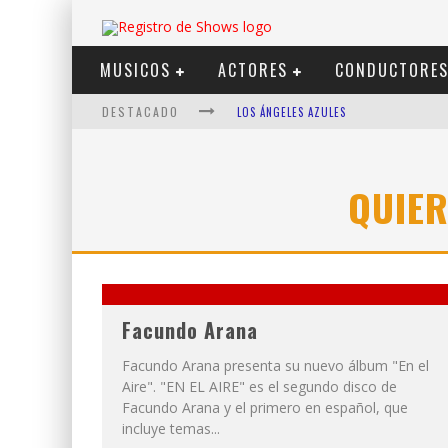
MUSICOS
ACTORES
CONDUCTORE
DESTACADO
LOS ÁNGELES AZULES
SHOWS VIA STREAMING
LIT KILLAH
QUIE
NICKI NICOLE
DUKI
VI EM
Facundo Arana
Facundo Arana presenta su nuevo álbum "En el
Aire". "EN EL AIRE" es el segundo disco de
Facundo Arana y el primero en español, que
incluye temas...