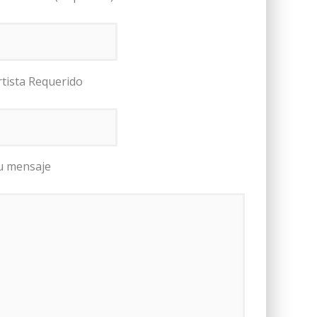
rtista Requerido
u mensaje