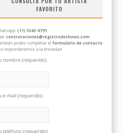
CONSULTÁ POR TU ARTISTA
FAVORITO
hatsapp:
(11) 3345-6791
il:
contrataciones@registrodeshows.com
ambién podes completar el
formulario de contacto
te responderemos a la brevedad.
u nombre (requerido)
u e-mail (requerido)
u teléfono (requerido)