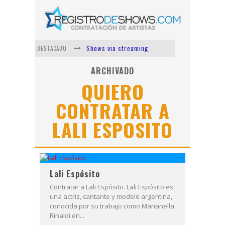
Shows via streaming
DESTACADO
Lit Killah
ARCHIVADO
QUIERO
Nicki Nicole
CONTRATAR A
Duki
LALI ESPOSITO
Vi Em
Los Ángeles Azules
Lali Espósito
Contratar a Lali Espósito. Lali Espósito es
una actriz, cantante y modelo argentina,
conocida por su trabajo como Marianella
Rinaldi en...