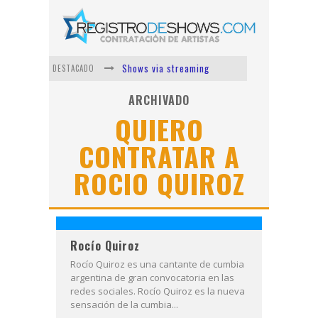
Shows via streaming
DESTACADO
Lit Killah
ARCHIVADO
QUIERO
Nicki Nicole
CONTRATAR A
Duki
ROCIO QUIROZ
Vi Em
Los Ángeles Azules
Rocío Quiroz
Rocío Quiroz es una cantante de cumbia
argentina de gran convocatoria en las
redes sociales. Rocío Quiroz es la nueva
sensación de la cumbia...