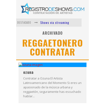
Shows via streaming
DESTACADO
Lit Killah
ARCHIVADO
REGGAETONERO
Nicki Nicole
CONTRATAR
Duki
Vi Em
Los Ángeles Azules
ozuna
Contratar a Ozuna El Artista
Latinoamericano del Momento Si eres un
apasionado de la música urbana y
reggaetón, seguramente has escuchado
hablar...