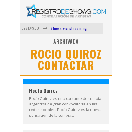
Shows via streaming
DESTACADO
Lit Killah
ARCHIVADO
ROCIO QUIROZ
Nicki Nicole
CONTACTAR
Duki
Vi Em
Los Ángeles Azules
Rocío Quiroz
Rocío Quiroz es una cantante de cumbia
argentina de gran convocatoria en las
redes sociales. Rocío Quiroz es la nueva
sensación de la cumbia...