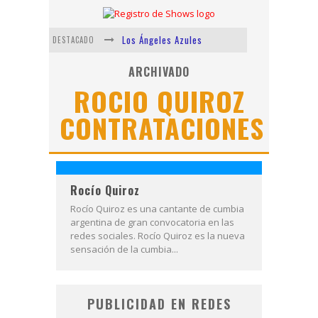
Los Ángeles Azules
DESTACADO
Shows via streaming
ARCHIVADO
ROCIO QUIROZ
Lit Killah
CONTRATACIONES
Nicki Nicole
Duki
Vi Em
Rocío Quiroz
Rocío Quiroz es una cantante de cumbia
argentina de gran convocatoria en las
redes sociales. Rocío Quiroz es la nueva
sensación de la cumbia...
PUBLICIDAD EN REDES