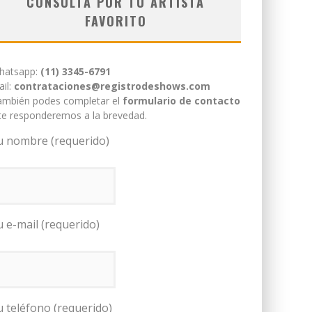
CONSULTÁ POR TU ARTISTA
FAVORITO
hatsapp:
(11) 3345-6791
il:
contrataciones@registrodeshows.com
ambién podes completar el
formulario de contacto
te responderemos a la brevedad.
u nombre (requerido)
u e-mail (requerido)
u teléfono (requerido)