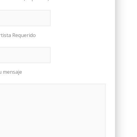
rtista Requerido
u mensaje