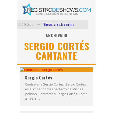
Shows via streaming
DESTACADO
Lit Killah
ARCHIVADO
SERGIO CORTÉS
Nicki Nicole
CANTANTE
Duki
Vi Em
Los Ángeles Azules
Sergio Cortés
Contratar a Sergio Cortés. Sergio Cortés
es el imitador más perfecto de Michael
Jackson. Contratar a Sergio Cortés. Como
a tantas...