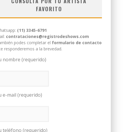
CONSULTÁ POR TU ARTISTA
FAVORITO
hatsapp:
(11) 3345-6791
il:
contrataciones@registrodeshows.com
ambién podes completar el
formulario de contacto
te responderemos a la brevedad.
u nombre (requerido)
u e-mail (requerido)
u teléfono (requerido)