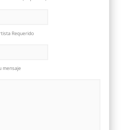
rtista Requerido
u mensaje