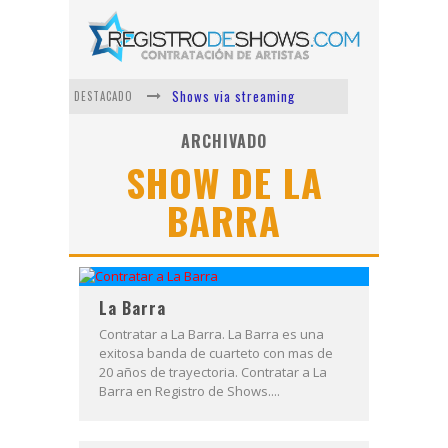
Shows via streaming
DESTACADO
Lit Killah
ARCHIVADO
SHOW DE LA
Nicki Nicole
BARRA
Duki
Vi Em
Los Ángeles Azules
La Barra
Contratar a La Barra. La Barra es una
exitosa banda de cuarteto con mas de
20 años de trayectoria. Contratar a La
Barra en Registro de Shows....