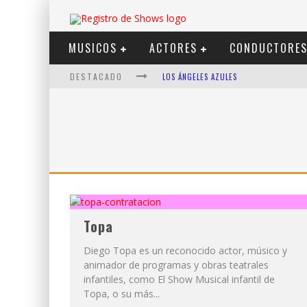
MUSICOS
ACTORES
CONDUCTORE
DESTACADO
LOS ÁNGELES AZULES
SHOWS VIA STREAMING
LIT KILLAH
NICKI NICOLE
DUKI
VI EM
Topa
Diego Topa es un reconocido actor, músico y
animador de programas y obras teatrales
infantiles, como El Show Musical infantil de
Topa, o su más...