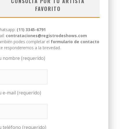
CONSULTÁ POR TU ARTISTA
FAVORITO
hatsapp:
(11) 3345-6791
il:
contrataciones@registrodeshows.com
ambién podes completar el
formulario de contacto
te responderemos a la brevedad.
u nombre (requerido)
u e-mail (requerido)
u teléfono (requerido)