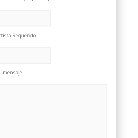
rtista Requerido
u mensaje