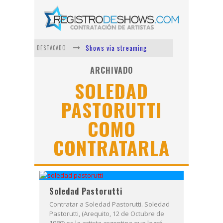
Shows via streaming
DESTACADO
Lit Killah
ARCHIVADO
SOLEDAD
Nicki Nicole
PASTORUTTI
Duki
Vi Em
COMO
Los Ángeles Azules
CONTRATARLA
Soledad Pastorutti
Contratar a Soledad Pastorutti. Soledad
Pastorutti, (Arequito, 12 de Octubre de
1980) es la artista argentina que logró