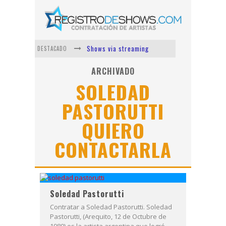
Shows via streaming
DESTACADO
Lit Killah
ARCHIVADO
SOLEDAD
Nicki Nicole
PASTORUTTI
Duki
QUIERO
Vi Em
Los Ángeles Azules
CONTACTARLA
Soledad Pastorutti
Contratar a Soledad Pastorutti. Soledad
Pastorutti, (Arequito, 12 de Octubre de
1980) es la artista argentina que logró