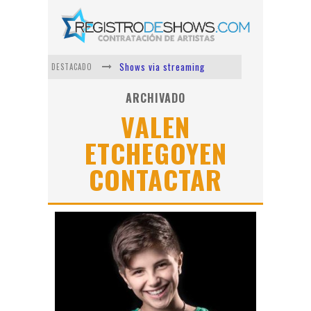
Shows via streaming
DESTACADO
Lit Killah
ARCHIVADO
VALEN
Nicki Nicole
ETCHEGOYEN
Duki
CONTACTAR
Vi Em
Los Ángeles Azules