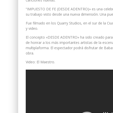
canciones nuevas.
“IMPUESTO DE FE (DESDE ADENTRO)» es una celebraci
su trabajo visto desde una nueva dimensión. Una puest
Fue filmado en los Quarry Studios, en el sur de la C
y video.
El concepto «DESDE ADENTRO» ha sido creado para ofr
de honrar a los más importantes artistas de la es
multiplaforma. El espectador podrá disfrutar de Bab
obra.
Video: El Maestro.