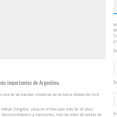
W
Ma
T
y 
S
más importantes de Argentina.
S
o una de las bandas creadoras de la nueva oleada del rock
de Adrian Dargelos. Lleva en el mercado más de 20 años
S
s. Reconocimientos y menciones, más las miles de ventas de