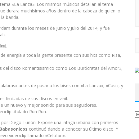
 tema «La Lanza». Los mismos músicos detallan al tema
que durara muchísimos años dentro de la cabeza de quien lo
 la banda.
dam durante los meses de Junio y Julio del 2014, y fue
al».
Tent.
de energía a toda la gente presente con sus hits como Risa,
 del disco Romantisismico como Los Burócratas del Amor»,
labras» antes de pasar a los bises con «La Lanza», «Casi», y
s limitadas de sus discos en vinil.
rle un nuevo y mejor sonido para sus seguidores.
oclip titulado Run Run.
Ca
do por Diego Tuñón. Expone una intriga urbana con primeros
Babasonicos
continuó dando a conocer su último disco. Y
vo videoclip llamado «Celofán».