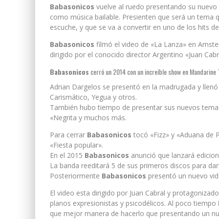
Babasonicos
vuelve al ruedo presentando su nuevo
como música bailable. Presienten que será un tema 
escuche, y que se va a convertir en uno de los hits de
Babasonicos
filmó el video de «La Lanza» en Amster
dirigido por el conocido director Argentino «Juan Cabr
Babasonicos
cerró un 2014 con un increíble show en Mandarine 
Adrian Dargelos se presentó en la madrugada y llenó 
Carismático, Yegua y otros.
También hubo tiempo de presentar sus nuevos temas
«Negrita y muchos más.
Para cerrar
Babasonicos
tocó «Fizz» y «Aduana de Pa
«Fiesta popular».
En el 2015
Babasonicos
anunció que lanzará edicione
La banda reeditará 5 de sus primeros discos para da
Posteriormente
Babasonicos
presentó un nuevo vide
El video esta dirigido por Juan Cabral y protagoniza
planos expresionistas y psicodélicos. Al poco tiempo
que mejor manera de hacerlo que presentando un nue