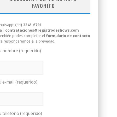
FAVORITO
hatsapp:
(11) 3345-6791
il:
contrataciones@registrodeshows.com
ambién podes completar el
formulario de contacto
te responderemos a la brevedad.
u nombre (requerido)
u e-mail (requerido)
u teléfono (requerido)