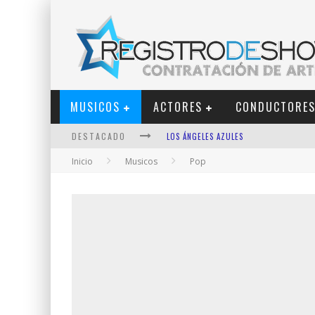
MUSICOS
ACTORES
CONDUCTORE
DESTACADO
LOS ÁNGELES AZULES
Inicio
Musicos
Pop
SHOWS VIA STREAMING
LIT KILLAH
NICKI NICOLE
DUKI
VI EM