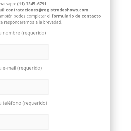
hatsapp:
(11) 3345-6791
il:
contrataciones@registrodeshows.com
ambién podes completar el
formulario de contacto
te responderemos a la brevedad.
u nombre (requerido)
u e-mail (requerido)
u teléfono (requerido)