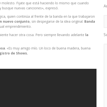
molesto. Fijate que está haciendo lo mismo que cuando
A
y busque nuevas canciones», expresó.
ujica, quien continúa al frente de la banda en la que trabajaron
n nuevo conjunto
, sin despegarse de la idea original.
Banda
tual emprendimiento.
S
iente hacer otra cosa. Pero siempre llevando adelante
la
osa
. «Es muy amigo mío. Un loco de buena madera, buena
gistro de Shows.