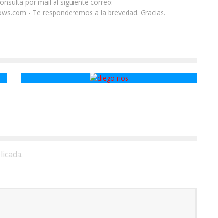
nsulta por mail al siguiente correo:
ws.com - Te responderemos a la brevedad. Gracias.
Diego Ríos
licada.