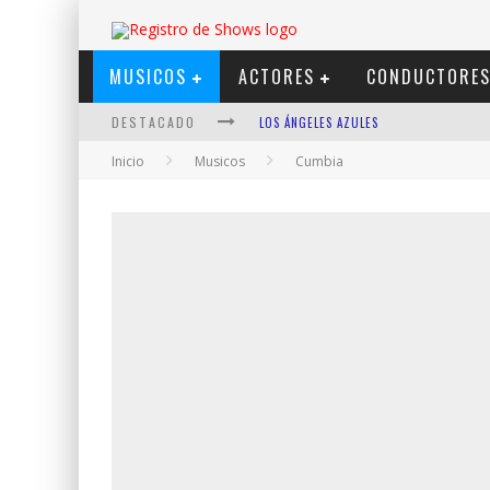
MUSICOS
ACTORES
CONDUCTORE
DESTACADO
LOS ÁNGELES AZULES
Inicio
Musicos
Cumbia
SHOWS VIA STREAMING
LIT KILLAH
NICKI NICOLE
DUKI
VI EM