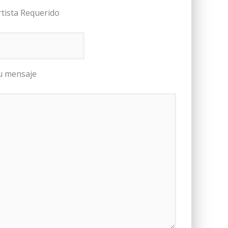
rtista Requerido
u mensaje