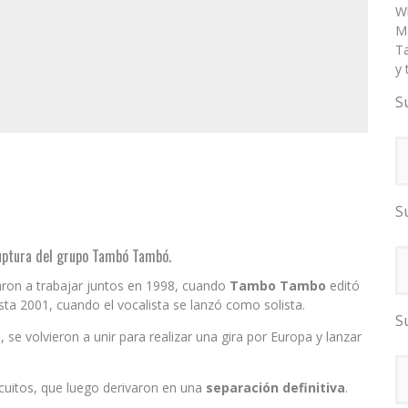
W
Ma
T
y 
S
S
ruptura del grupo Tambó Tambó.
on a trabajar juntos en 1998, cuando
Tambo Tambo
editó
sta 2001, cuando el vocalista se lanzó como solista.
S
se volvieron a unir para realizar una gira por Europa y lanzar
rcuitos, que luego derivaron en una
separación definitiva
.