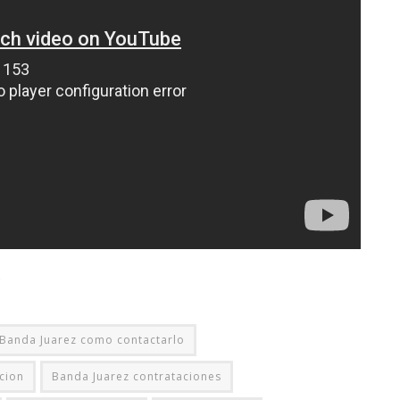
.
Banda Juarez como contactarlo
cion
Banda Juarez contrataciones