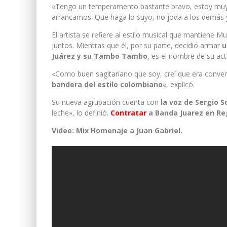
«Tengo un temperamento bastante bravo, estoy muy 
arrancamos. Que haga lo suyo, no joda a los demás 
El artista se refiere al estilo musical que mantiene M
juntos. Mientras que él, por su parte, decidió armar
u
Juárez y su Tambo Tambo
, es el nombre de su ac
«Como buen sagitariano que soy, creí que era conven
bandera del estilo colombiano
«, explicó.
Su nueva agrupación cuenta con
la voz de Sergio S
leche», lo definió.
Contratar
a Banda Juarez en Re
Video: Mix Homenaje a Juan Gabriel.