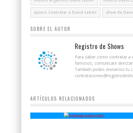
musico argentino David Lebón
musico David 
quiero Contratar a David Lebón
show de Davi
SOBRE EL AUTOR
Registro de Shows
Para saber como contratar a e
famosos, comunicate directam
También podes enviarnos tu co
contrataciones@registrodesho
ARTÍCULOS RELACIONADOS
Soledad Pastorutti