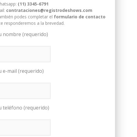
hatsapp:
(11) 3345-6791
il:
contrataciones@registrodeshows.com
ambién podes completar el
formulario de contacto
te responderemos a la brevedad.
u nombre (requerido)
u e-mail (requerido)
u teléfono (requerido)