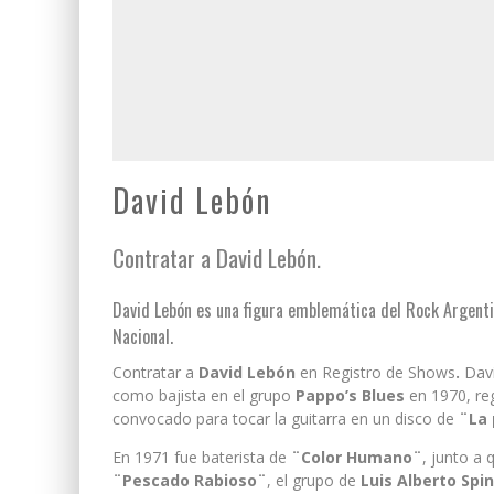
David Lebón
Contratar a David Lebón.
David Lebón es una figura emblemática del Rock Argent
Nacional.
Contratar a
David Lebón
en Registro de Shows
.
Davi
como bajista en el grupo
Pappo’s Blues
en 1970, reg
convocado para tocar la guitarra en un disco de
¨La 
En 1971 fue baterista de
¨Color Humano¨
, junto a
¨Pescado Rabioso¨
, el grupo de
Luis Alberto Spi