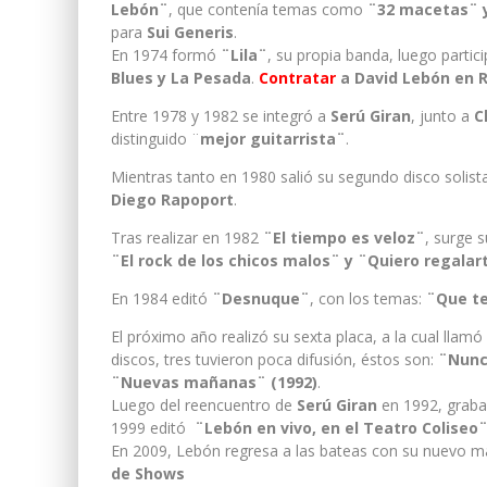
Lebón¨
, que contenía temas como
¨32 macetas¨ y
para
Sui Generis
.
En 1974 formó
¨Lila¨
, su propia banda, luego partic
Blues y La Pesada
.
Contratar
a David Lebón en
R
Entre 1978 y 1982 se integró a
Serú Giran
, junto a
C
distinguido ¨
mejor guitarrista¨
.
Mientras tanto en 1980 salió su segundo disco solis
Diego Rapoport
.
Tras realizar en 1982
¨El tiempo es veloz¨
, surge 
¨El rock de los chicos malos¨ y ¨Quiero regala
En 1984 editó
¨Desnuque¨
, con los temas:
¨Que te
El próximo año realizó su sexta placa, a la cual llamó
discos, tres tuvieron poca difusión, éstos son:
¨Nunc
¨Nuevas mañanas¨ (1992)
.
Luego del reencuentro de
Serú Giran
en 1992, grabar
1999 editó
¨Lebón en vivo, en el Teatro Coliseo
En 2009, Lebón regresa a las bateas con su nuevo m
de Shows