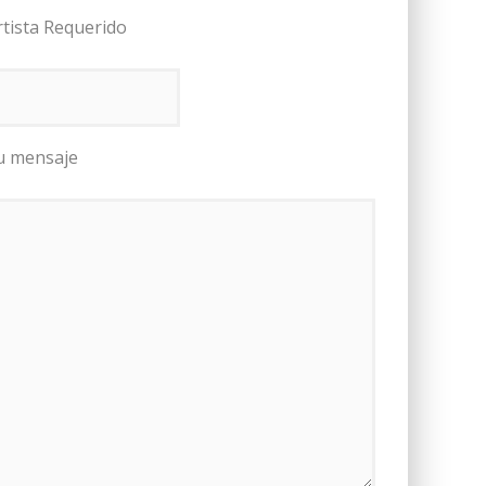
rtista Requerido
u mensaje