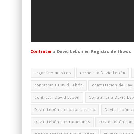
Contratar
a David Lebón en Registro de Shows
argentino musicos
cachet de David Lebón
contactar a David Lebón
contratacion de Dav
Contratar David Lebón
Contratrar a David Le
David Lebón como contactarlo
David Lebón c
David Lebón contrataciones
David Lebón cont