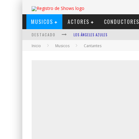
MUSICOS
ACTORES
CONDUCTORE
DESTACADO
LOS ÁNGELES AZULES
Inicio
Musicos
Cantantes
SHOWS VIA STREAMING
LIT KILLAH
NICKI NICOLE
DUKI
VI EM