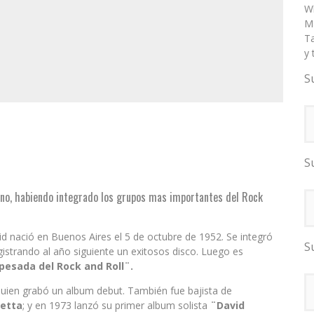
W
Ma
T
y 
S
S
ino, habiendo integrado los grupos mas importantes del Rock
d nació en Buenos Aires el 5 de octubre de 1952. Se integró
S
istrando al año siguiente un exitosos disco. Luego es
pesada del Rock and Roll¨.
 quien grabó un album debut. También fue bajista de
netta
; y en 1973 lanzó su primer album solista
¨David