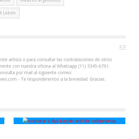
Lebón
musicos argentinos
d Lebón
ste artista o para consultar las contrataciones de otros
ente con nuestra oficina al Whatsapp (11) 3345-6791.
nsulta por mail al siguiente correo:
ws.com - Te responderemos a la brevedad. Gracias.
Illya Kuryaki and the Valderramas