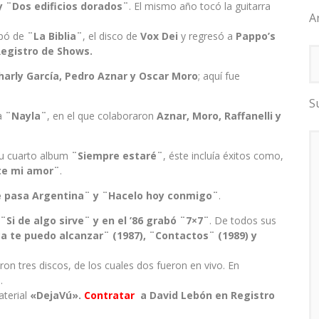
 ¨Dos edificios dorados¨
. El mismo año tocó la guitarra
A
ipó de
¨La Biblia¨
, el disco de
Vox Dei
y regresó a
Pappo’s
egistro de Shows.
harly García, Pedro Aznar y Oscar Moro
; aquí fue
S
ta
¨Nayla¨
, en el que colaboraron
Aznar, Moro, Raffanelli y
su cuarto album
¨Siempre estaré¨
, éste incluía éxitos como,
rte mi amor¨
.
 pasa Argentina¨ y ¨Hacelo hoy conmigo¨
.
¨Si de algo sirve¨ y en el ’86 grabó ¨7×7¨
. De todos sus
a te puedo alcanzar¨ (1987), ¨Contactos¨ (1989) y
on tres discos, de los cuales dos fueron en vivo. En
¨
.
aterial
«DejaVú».
Contratar
a David Lebón en Registro