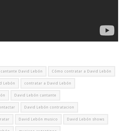
cantante David Lebón
Cómo contratar a David Lebón
id Lebón
contratar a David Lebón
bón
David Lebón cantante
ontactar
David Lebón contratacion
ratar
David Lebón musico
David Lebón shows