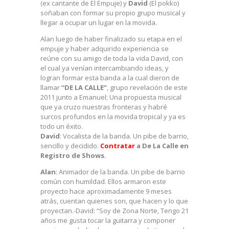
(ex cantante de El Empuje) y
David
(El pokko)
soñaban con formar su propio grupo musical y
llegar a ocupar un lugar en la movida.
Alan luego de haber finalizado su etapa en el
empuje y haber adquirido experiencia se
reúne con su amigo de toda la vida David, con
el cual ya venían intercambiando ideas, y
logran formar esta banda a la cual dieron de
llamar
“DE LA CALLE”
, grupo revelación de este
2011 junto a Emanuel; Una propuesta musical
que ya cruzo nuestras fronteras y habré
surcos profundos en la movida tropical y ya es
todo un éxito.
David
: Vocalista de la banda. Un pibe de barrio,
sencillo y decidido.
Contratar
a De La Calle en
Registro de Shows.
Alan
: Animador de la banda. Un pibe de barrio
común con humildad. Ellos armaron este
proyecto hace aproximadamente 9 meses
atrás, cuentan quienes son, que hacen y lo que
proyectan.-David: “Soy de Zona Norte, Tengo 21
años me gusta tocar la guitarra y componer