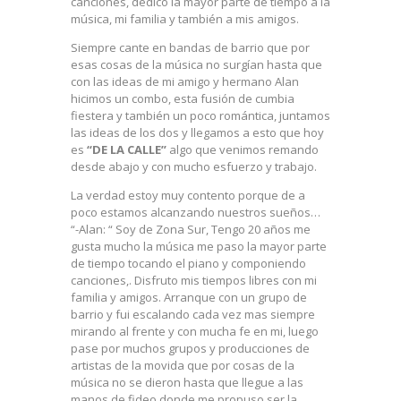
canciones, dedico la mayor parte de tiempo a la
música, mi familia y también a mis amigos.
Siempre cante en bandas de barrio que por
esas cosas de la música no surgían hasta que
con las ideas de mi amigo y hermano Alan
hicimos un combo, esta fusión de cumbia
fiestera y también un poco romántica, juntamos
las ideas de los dos y llegamos a esto que hoy
es
“DE LA CALLE”
algo que venimos remando
desde abajo y con mucho esfuerzo y trabajo.
La verdad estoy muy contento porque de a
poco estamos alcanzando nuestros sueños…
“-Alan: “ Soy de Zona Sur, Tengo 20 años me
gusta mucho la música me paso la mayor parte
de tiempo tocando el piano y componiendo
canciones,. Disfruto mis tiempos libres con mi
familia y amigos. Arranque con un grupo de
barrio y fui escalando cada vez mas siempre
mirando al frente y con mucha fe en mi, luego
pase por muchos grupos y producciones de
artistas de la movida que por cosas de la
música no se dieron hasta que llegue a las
manos de fideo donde me propuso ser la