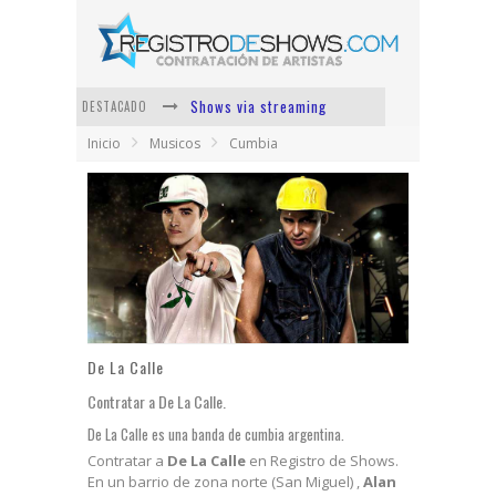
Shows via streaming
DESTACADO
Inicio
Musicos
Cumbia
Lit Killah
Nicki Nicole
Duki
Vi Em
Los Ángeles Azules
De La Calle
Contratar a De La Calle.
De La Calle es una banda de cumbia argentina.
Contratar a
De La Calle
en Registro de Shows.
En un barrio de zona norte (San Miguel) ,
Alan