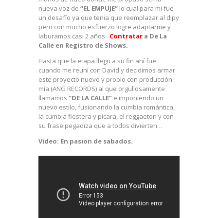
nueva voz de
“EL EMPUJE”
lo cual para mi fue
un desafío ya que tenia que reemplazar al dipy
pero con mucho esfuerzo logre adaptarme y
laburamos casi 2 años.
Contratar
a De La
Calle en Registro de Shows.
Hasta que la etapa llego a su fin ahí fue
cuando me reuní con David y decidimos armar
este proyecto nuevo y propio con producción
mía (ANG RECORDS) al que orgullosamente
llamamos
“DE LA CALLE”
e imponiendo un
nuevo estilo, fusionando la cumbia romántica,
la cumbia fiestera y picara, el reggaeton y con
su frase pegadiza que a todos divierten…
Video: En pasion de sabados.