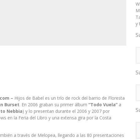
W
Ma
T
y 
S
S
.com –
Hijos de Babel es un trío de rock del barrio de Floresta
án Burset
. En 2006 graban su primer álbum
“Todo Vuela”
a
S
tto Nebbia
) y lo presentan durante el 2006 y 2007 por
ows en la Feria del Libro y una extensa gira por la Costa
ambién a través de Melopea, llegando a las 80 presentaciones