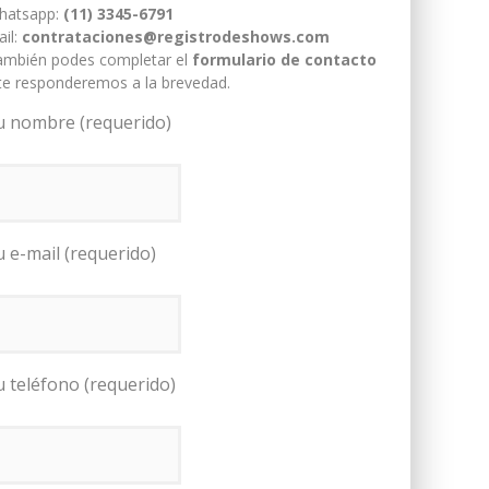
hatsapp:
(11) 3345-6791
il:
contrataciones@registrodeshows.com
ambién podes completar el
formulario de contacto
te responderemos a la brevedad.
u nombre (requerido)
u e-mail (requerido)
u teléfono (requerido)