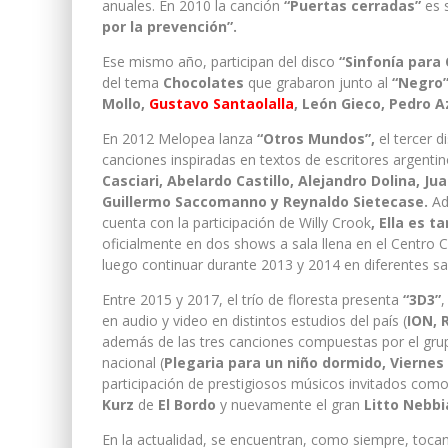
anuales. En 2010 la canción
“Puertas cerradas”
es 
por la prevención”.
Ese mismo año, participan del disco
“Sinfonía para
del tema
Chocolates
que grabaron junto al
“Negro”
Mollo,
Gustavo Santaolalla
, León Gieco, Pedro A
En 2012 Melopea lanza
“Otros Mundos”,
el tercer d
canciones inspiradas en textos de escritores argen
Casciari, Abelardo Castillo, Alejandro Dolina, J
Guillermo Saccomanno y Reynaldo Sietecase.
Ad
cuenta con la participación de Willy Crook
, Ella es 
oficialmente en dos shows a sala llena en el Centro C
luego continuar durante 2013 y 2014 en diferentes sala
Entre 2015 y 2017, el trío de floresta presenta
“3D3”
,
en audio y video en distintos estudios del país (
ION, 
además de las tres canciones compuestas por el grup
nacional (
Plegaria para un niño dormido, Viernes 
participación de prestigiosos músicos invitados com
Kurz
de
El Bordo
y nuevamente el gran
Litto Nebbi
En la actualidad, se encuentran, como siempre, toc