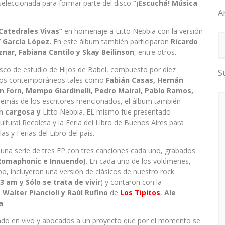
seleccionada para formar parte del disco
“¡Escuchá! Música
A
 Catedrales Vivas”
en homenaje a Litto Nebbia con la versión
 García López.
En este álbum también participaron
Ricardo
znar, Fabiana Cantilo y Skay Beilinson
, entre otros.
isco de estudio de Hijos de Babel, compuesto por diez
S
tinos contemporáneos tales como
Fabián Casas, Hernán
uan Forn, Mempo Giardinelli, Pedro Mairal, Pablo Ramos,
emás de los escritores mencionados, el álbum también
tan cargosa y
Litto Nebbia. EL mismo fue presentado
ultural Recoleta y la Feria del Libro de Buenos Aires para
s y Ferias del Libro del país.
 una serie de tres EP con tres canciones cada uno, grabados
Romaphonic e Innuendo)
. En cada uno de los volúmenes,
o, incluyeron una versión de clásicos de nuestro rock
3 am y Sólo se trata de vivir
) y contaron con la
o
Walter Piancioli y Raúl Rufino
de
Los Tipitos
,
Ale
a
.
ando en vivo y abocados a un proyecto que por el momento se